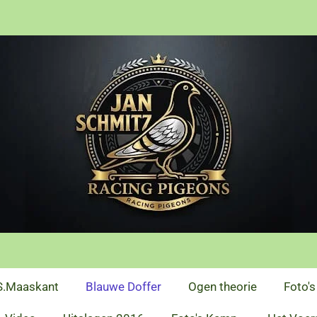
S.Maaskant
Blauwe Doffer
Ogen theorie
Foto's