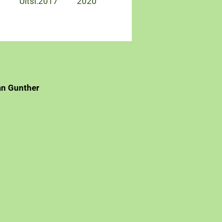
:
Uitsl.2017
2020
Gunther