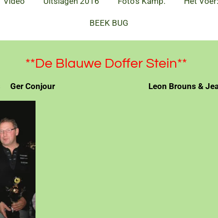
Video
Uitslagen 2016
Foto's Kamp.
Het Voer
BEEK BUG
e Doffer Stein**
ovens Ger Conjour Leon Brouns & Jean 